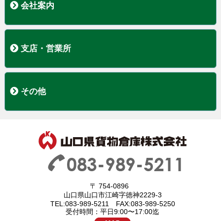
会社案内
トップページ
経営理念
事業内容
会社概要
支店・営業所
本社
関東支店
宇部営業所
山口営業所・山口低温センター
徳山営業所
その他
求人案内
リンク情報
サイトマップ
サイトポリシー
お問い合わせ
〒 754-0896
山口県山口市江崎字徳神2229-3
TEL:083-989-5211 FAX:083-989-5250
受付時間：平日9:00〜17:00迄