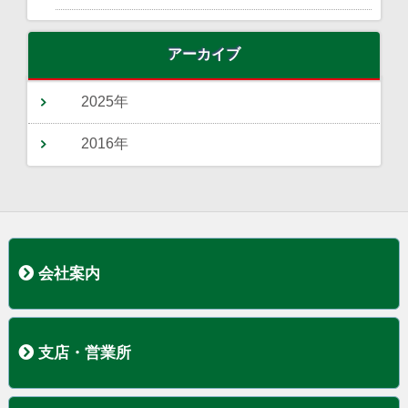
アーカイブ
2025年
2016年
会社案内
トップページ
経営理念
事業内容
会社概要
支店・営業所
本社
関東支店
宇部営業所
山口営業所・山口低温センター
徳山営業所